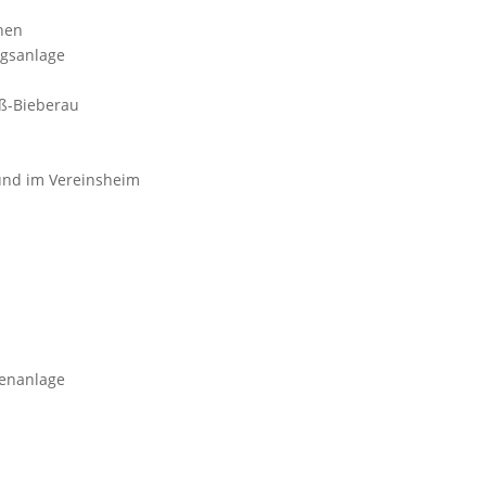
chen
ngsanlage
oß-Bieberau
 und im Vereinsheim
tenanlage