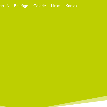
an
an
an
Beiträge
Beiträge
Beiträge
Galerie
Galerie
Galerie
Links
Links
Links
Kontakt
Kontakt
Kontakt