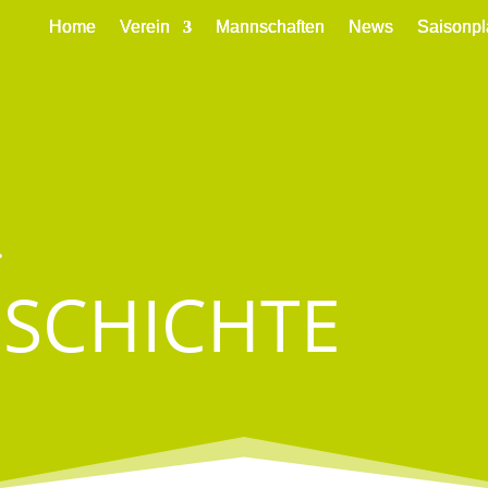
Home
Home
Home
Verein
Verein
Verein
Mannschaften
Mannschaften
Mannschaften
News
News
News
Saisonpl
Saisonpl
Saisonpl
.
ESCHICHTE