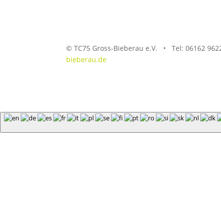
© TC75 Gross-Bieberau e.V. •
Tel: 0
6162 96
bieberau.de